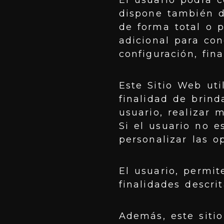
El usuario podrá c
dispone también de
de forma total o p
adicional para con
configuración, fin
Este Sitio Web uti
finalidad de brind
usuario, realizar 
Si el usuario no e
personalizar las o
El usuario, permit
finalidades descri
Además, este siti