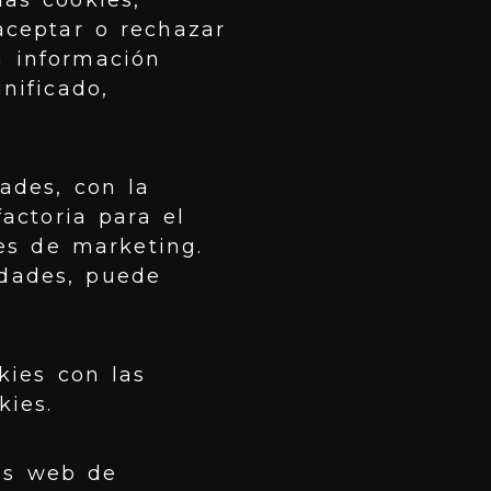
las cookies,
aceptar o rechazar
á información
nificado,
dades, con la
actoria para el
nes de marketing.
idades, puede
kies con las
kies.
os web de