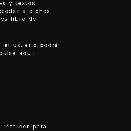
es y textos
acceder a dichos
es libre de
e el usuario podrá
pulse aquí:
 Internet para