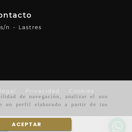
ontacto
 s/n -
Lastres
legal
Privacidad
Cookies
ilidad de navegación, analizar el uso
e un perfil elaborado a partir de tus
ACEPTAR