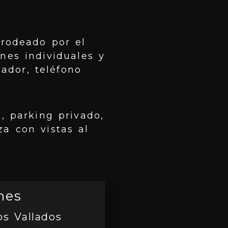
 rodeado por el
nes individuales y
ador, teléfono
, parking privado,
a con vistas al
nes
os Vallados