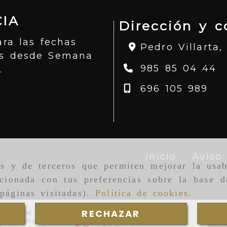
IA
Dirección y c
ara las fechas
Pedro Villarta,
os desde Semana
985 85 04 44
.
696 105 989
Inicio
Aviso 
as y de terceros que permiten mejorar la usab
cionada con tus preferencias sobre la base d
páginas visitadas).
Política de cookies
.
RECHAZAR